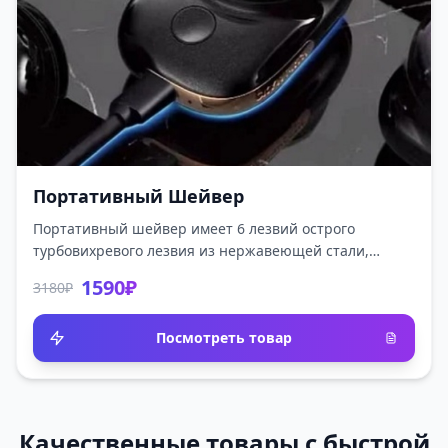
Портативный Шейвер
Портативный шейвер имеет 6 лезвий острого
турбовихревого лезвия из нержавеющей стали,
специализирующееся на жесткой бороде, сетка для
1590₽
3180₽
ножей с двойным кольцом 3D. Бритва подходит для
ежедневного применения.
Посмотреть товар
Качественные товары с быстрой