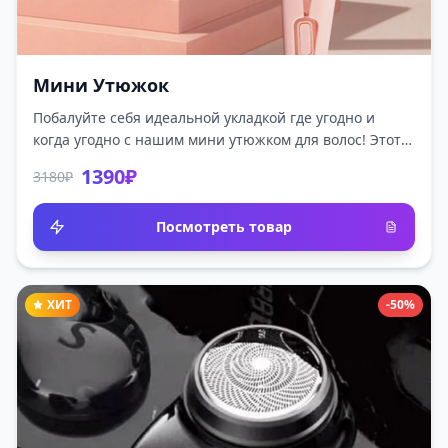
Мини Утюжок
Побалуйте себя идеальной укладкой где угодно и
когда угодно с нашим мини утюжком для волос! Этот
компактный и легкий прибор специально создан для
1390₽
3180₽
тех, кто ценит свой стиль и стремится выглядеть
безупречно в любой ситуации.
Посмотреть товар
ХИТ
-50%