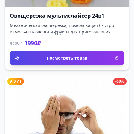
Овощерезка мультислайсер 24в1
Механическая овощерезка, позволяющая быстро
измельчать овощи и фрукты для приготовления
салатов, нарезки и сервировки. Работает по
1990₽
4580₽
принципу механической мясорубки.
Посмотреть товар
ХИТ
-50%